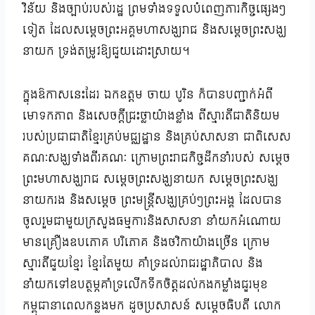
វិន័យ និងច្បាប់របស់រដ្ឋ ព្រមទាំងទទួលបំពេញភារកិច្ចផ្សេងៗ
ទៀត ដែលសម្តេចព្រះអគ្គមហាសង្ឃរាជ និងសម្តេចព្រះសង្ឃ
នាយក ទ្រង់តម្រូវឱ្យជួយដោះស្រាយ។
ក្នុងឱកាសនេះដែរ ឯកឧត្តម ចាយ បូរិន ក៏បានបញ្ជាក់អំពី
មោទកភាព និងសេចក្តីជ្រះថ្លាយ៉ាងខ្លាំង ពីស្មារតីជាតិនិយម
របស់ប្រជាជាតិខ្មែរគ្រប់មជ្ឈដ្ឋាន និងគ្រប់សាសនា ជាពិសេស
គណៈសង្ឃទាំងពីរគណៈ ក្រោមព្រះរាជកិច្ចដឹកនាំរបស់ សម្តេច
ព្រះមហាសង្ឃរាជ សម្តេចព្រះសង្ឃនាយក សម្តេចព្រះសង្ឃ
នាយករង និងសម្តេច ព្រះមន្ត្រីសង្ឃគ្រប់ៗព្រះអង្គ ដែលបាន
ចូលរួមជាមួយក្រសួងធម្មការនិងសាសនា នាំយកអំណោយ
មានគ្រឿងឧបភោគ បរិភោគ និងថវិកាយ៉ាងច្រើន ក្រោម
ស្មារតីជួយខ្មែរ ខ្មែរតែមួយ គាំទ្រដល់រាជរដ្ឋាភិបាល និង
នាំយកទៅឧបត្ថម្ភគាំទ្រលើកទឹកចិត្តដល់កងកម្លាំងជួរមុខ
កម្ពុជានាពេលកន្លងមក ដូចប្រសាសន៍ សម្ដេចធិបតី លោក