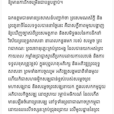
ឱ្យមានការរីកចម្រើនជាបន្តបន្ទាប់។
ឯកឧត្តមបានមានប្រសាសន៍បញ្ជាក់ថា ព្រះសមណស័ក្ដិ និង
ព្រះតួនាទីដែលទទួលបាននាថ្ងៃនេះ គឺជាសក្ខីភាពមួយបង្ហាញ
ឱ្យឃើញច្បាស់ពីព្រះសមត្ថភាព និងសមិទ្ធផលនៃការដឹកនាំ
វិស័យព្រះពុទ្ធសាសនា នាពេលកន្លងមក របស់ សម្តេច ព្រះ
រាជាគណៈ ព្រះថេរានុត្ថេរៈគ្រប់ព្រះអង្គ ដែលបានយកអស់ព្រះ
កាយពល កម្លាំងប្រាជ្ញាស្មារតីប្រកបដោយការលះបង់ និងការ
ទទួលខុសត្រូវខ្ពស់ ក្នុងបុព្វហេតុអភិរក្ស និងអភិវឌ្ឍព្រះពុទ្ធ
សាសនា ព្រមទាំងការចូលរួម អភិវឌ្ឍសង្គមជាតិទាំងមូល
ហើយក៏ជាសហធម្មិកសង្ឃជាន់ខ្ពស់របស់សម្តេចព្រះ
មហាសង្ឃរាជ និងសម្តេចព្រះសង្ឃនាយក ក្នុងបេសកកម្មជួយ
អភិបាលកិច្ចសង្ឃ ដោះស្រាយ រម្ងាប់អធិករណ៍ ដែលកើត
មានឡើងចំពោះព្រះសង្ឃ នៅទូទាំងព្រះរាជាណាចក្រកម្ពុជា
ដោយឈរលើទស្សនៈគ្រប់ជ្រុងជ្រោយ លើមូលដ្ឋាននៃព្រះ