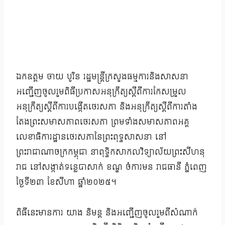
ឯកឧត្តម ចាយ បូរិន រដ្ឋមន្ត្រីក្រសួងធម្មការនិងសាសនា
អញ្ជើញចូលរួមពិធីប្រកាសអនុក្រឹត្យស្តីពីការកែសម្រួល
អនុក្រឹត្យស្តីពីការបង្កើតថេរសភា និងអនុក្រឹត្យស្តីពីការតាំង
តែងព្រះសមាសភាពថេរសភា ព្រមទាំងសមាសភាពអគ្គ
លេខាធិការដ្ឋានថេរសភានៃព្រះពុទ្ធសាសនា នៅ
ព្រះរាជាណាចក្រកម្ពុជា នាពុទ្ធិកសាកលវិទ្យាល័យព្រះសីហនុ
រាជ នៅសង្កាត់ទន្លេបាសាក់ ខណ្ឌ ចំការមន រាជធានី ភ្នំពេញ
ថ្ងៃទី២៣ ខែសីហា ឆ្នាំ២០២៥។
ពិធីនេះមានការ យាង និមន្ត និងអញ្ជើញចូលរួមពីសំណាក់