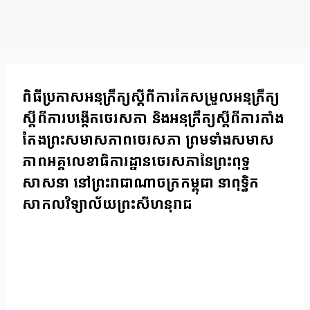
Skip
to
content
ពិធីប្រកាសអនុក្រឹត្យស្តីពីការកែសម្រួលអនុក្រឹត្យ
ស្តីពីការបង្កើតថេរសភា និងអនុក្រឹត្យស្តីពីការតាំង
តែងព្រះសមាសភាពថេរសភា ព្រមទាំងសមាស
ភាពអគ្គលេខាធិការដ្ឋានថេរសភានៃព្រះពុទ្ធ
សាសនា នៅព្រះរាជាណាចក្រកម្ពុជា នាពុទ្ធិក
សាកលវិទ្យាល័យព្រះសីហនុរាជ