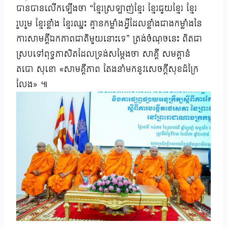
បានបានលើកឡើងថា “ខ្មែរស្រឡាញ់ខ្មែរ ខ្មែរជួយខ្មែរ ខ្មែរ
រួបរួម ខ្មែរខ្លាំង ខ្មែរឈ្នះ គ្មានកម្លាំងអ្វីដែលខ្លាំងជាងកម្លាំងនៃ
ការសាមគ្គីឯកភាពជាតិមួយនោះទេ” ត្រង់ចំណុចនេះ ពិតជា
ស្របទៅពុទ្ធភាសិតដែលទ្រង់សម្តែងថា សាគ្គី សមគ្គានំ
តបោ សុខោ «សាមគ្គីភាព តែងនាំមកនូវសេចក្តីសុខដ៏ក្រៃ
លែង» ៕