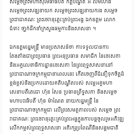
សម្ដេចព្រះមហាសុមេធាធិបតី កិត្តិបណ្ឌិត អំ លីមហេង
សម្ដេចព្រះសង្ឃនាយក សម្តេចព្រះសង្ឃនាយករង សម្តេច
ព្រះរាជាគណៈ ព្រះថេរានុត្ថេរៈគ្រប់ព្រះអង្គ ឯកឧត្តម លោក
ជំទាវ ថា្នក់ដឹកនាំក្រសួងធម្មការនិងសាសនា ។
ឯកឧត្តមរដ្ឋមន្ត្រី មានប្រសាសន៍ថា ការទទួលបានការ
តែងតាំងជាព្រះប្រធាន ព្រះអនុប្រធាន សមាជិក នៃថេរសភា
និងអគ្គលេខាធិការដ្ឋានថេរសភា នៃព្រះពុទ្ធសាសនានៅ
ព្រះរាជាណាចក្រកម្ពុជានាពេលនេះ កើតចេញពីជំនឿទុកចិត្តដ៏
ខ្ពង់ខ្ពស់និងប្រកបដោយគតិបណ្ឌិតរបស់ សម្តេអគ្គមហា
សេនាបតីតេជោ ហ៊ុន សែន ប្រធានព្រឹទ្ធសភា និងសម្ដេច
មហាបវរធិបតី ហ៊ុន ម៉ាណែត នាយករដ្ឋមន្រ្តី នៃ
ព្រះរាជាណាចក្រកម្ពុជា លើព្រះសមត្ថភាពរបស់ សម្ដេច ព្រះ
រាជាគណៈ ព្រះថេរានុត្ថេរៈគ្រប់ព្រះអង្គក្នុងការបន្តចូលរួមអភិវឌ្ឍ
លើកកម្ពស់ព្រះពុទ្ធសាសនា អភិរក្សប្រពៃណីនិងសង្គមជាតិ