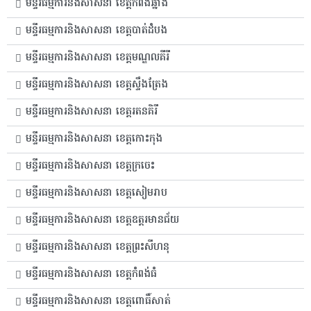
មន្ទីរធម្មការនិងសាសនា ខេត្តកំពង់ឆ្នាំង
មន្ទីរធម្មការនិងសាសនា ខេត្តបាត់ដំបង
មន្ទីរធម្មការនិងសាសនា ខេត្តមណ្ឌលគីរី
មន្ទីរធម្មការនិងសាសនា ខេត្តស្ទឹងត្រែង
មន្ទីរធម្មការនិងសាសនា ខេត្តរតនគិរី
មន្ទីរធម្មការនិងសាសនា ខេត្តកោះកុង
មន្ទីរធម្មការនិងសាសនា ខេត្តក្រចេះ
មន្ទីរធម្មការនិងសាសនា ខេត្តសៀមរាប
មន្ទីរធម្មការនិងសាសនា ខេត្តឧត្តរមានជ័យ
មន្ទីរធម្មការនិងសាសនា ខេត្តព្រះសីហនុ
មន្ទីរធម្មការនិងសាសនា ខេត្តកំពង់ធំ
មន្ទីរធម្មការនិងសាសនា ខេត្តពោធិ៍សាត់